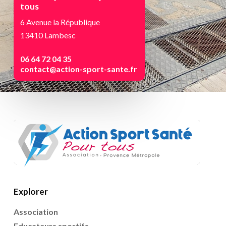
tous
6 Avenue la République
13410 Lambesc
06 64 72 04 35
contact@action-sport-sante.fr
Explorer
Association
Educateurs sportifs