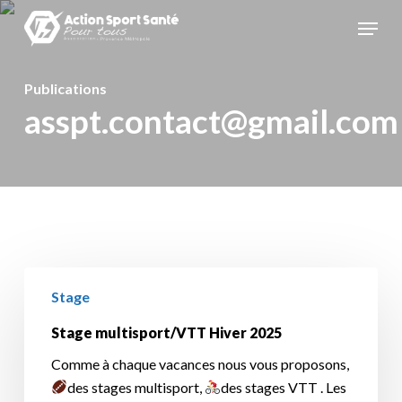
Skip
Menu
to
main
content
Publications
asspt.contact@gmail.com
Stage
Stage
multisport/VTT
Hiver
Stage multisport/VTT Hiver 2025
2025
Comme à chaque vacances nous vous proposons,
des stages multisport,
des stages VTT . Les